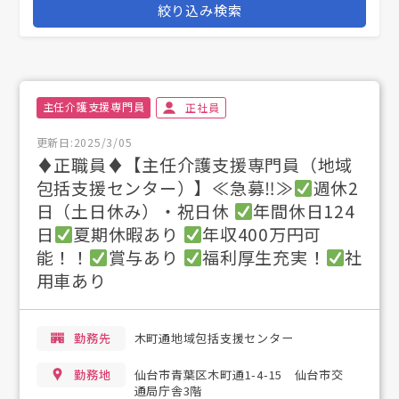
絞り込み検索
主任介護支援専門員
正社員
更新日:2025/3/05
♦正職員♦【主任介護支援専門員（地域
包括支援センター）】≪急募‼≫
週休2
日（土日休み）・祝日休
年間休日124
日
夏期休暇あり
年収400万円可
能！！
賞与あり
福利厚生充実！
社
用車あり
勤務先
木町通地域包括支援センター
勤務地
仙台市青葉区木町通1-4-15 仙台市交
通局庁舎3階